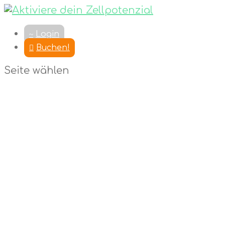
Login
Buchen!
Seite wählen
Masterclass
Aufzeichnung
Schön, dass du da bist! Hier findest du die komplette
Aufzeichnung der Masterclass mit Bruce Lipton.
Ich wünsche dir viel Freude mit den Inhalten auf dieser
Seite!