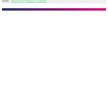
über:
hello@younity.team